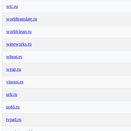
wtc.ru
worldtranslate.ru
worldclean.ru
wineworks.ru
wheat.es
weap.ru
vinous.es
urir.ru
uofd.ru
tvpad.ru