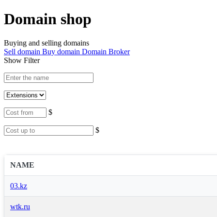
Domain shop
Buying and selling domains
Sell domain
Buy domain
Domain Broker
Show Filter
$
$
NAME
03.kz
wtk.ru